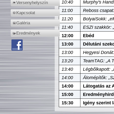
10:40
Murphy's Hands
Versenyhelyszín
11:00
Reboss csapat:
Kapcsolat
11:20
BolyaiSokk: „e
Galéria
11:40
ESZI szakkör: 
Eredmények
12:00
Ebéd
13:00
Délutáni szek
13:00
Hegyesi Donát:
13:20
TeamTAG: „A Tó
13:40
Légbőlkapott: 
14:00
Álomépítők: „Sz
14:00
Látogatás az A
15:00
Eredményhird
15:30
Igény szerint