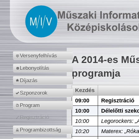
Versenyfelhívás
A 2014-es Műs
Lebonyolítás
programja
Díjazás
Kezdés
Szponzorok
09:00
Regisztráció
Program
10:00
Délelőtti szek
Regisztráció
10:00
Legorockers: „
Programbizottság
10:20
Materex: „Róka