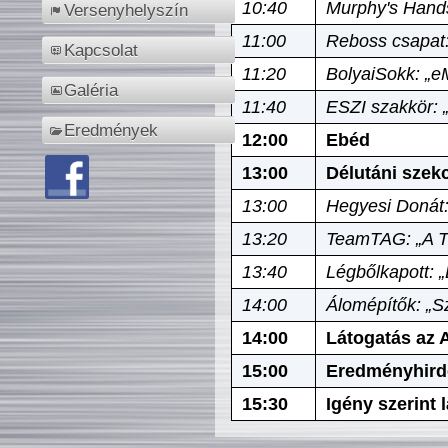
10:40
Murphy's Hands
Versenyhelyszín
11:00
Reboss csapat:
Kapcsolat
11:20
BolyaiSokk: „e
Galéria
11:40
ESZI szakkör: 
Eredmények
12:00
Ebéd
13:00
Délutáni szek
13:00
Hegyesi Donát:
13:20
TeamTAG: „A Tó
13:40
Légbőlkapott: 
14:00
Álomépítők: „Sz
14:00
Látogatás az A
15:00
Eredményhird
15:30
Igény szerint