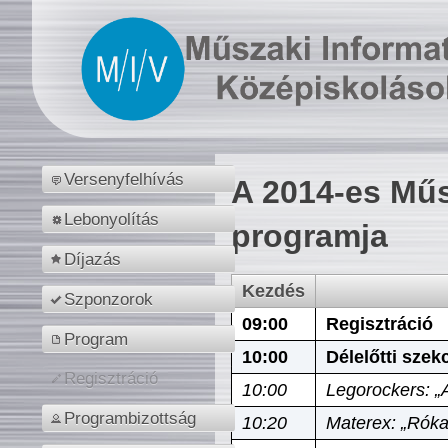
Versenyfelhívás
A 2014-es Műs
Lebonyolítás
programja
Díjazás
Kezdés
Szponzorok
09:00
Regisztráció
Program
10:00
Délelőtti szek
Regisztráció
10:00
Legorockers: „
Programbizottság
10:20
Materex: „Róka