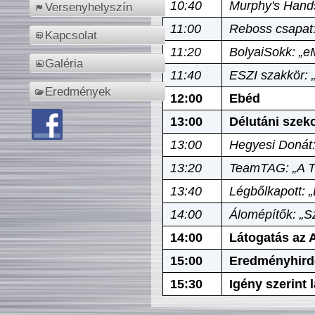
10:40
Murphy's Hands
Versenyhelyszín
11:00
Reboss csapat:
Kapcsolat
11:20
BolyaiSokk: „e
Galéria
11:40
ESZI szakkör: 
Eredmények
12:00
Ebéd
13:00
Délutáni szek
13:00
Hegyesi Donát:
13:20
TeamTAG: „A Tó
13:40
Légbőlkapott: 
14:00
Álomépítők: „Sz
14:00
Látogatás az A
15:00
Eredményhird
15:30
Igény szerint