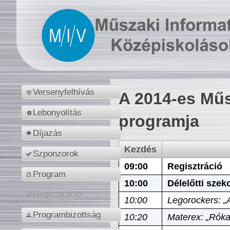
Versenyfelhívás
A 2014-es Műs
Lebonyolítás
programja
Díjazás
Kezdés
Szponzorok
09:00
Regisztráció
Program
10:00
Délelőtti szek
Regisztráció
10:00
Legorockers: „
Programbizottság
10:20
Materex: „Róka