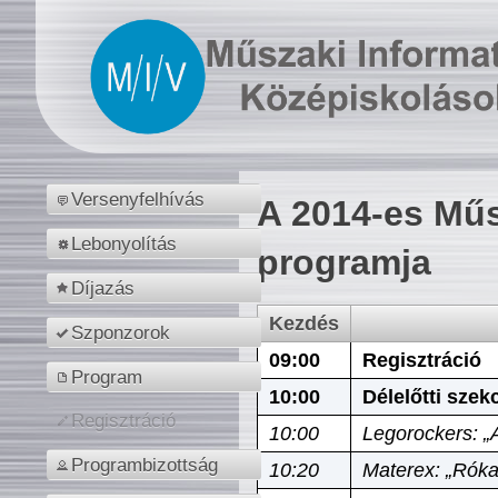
Versenyfelhívás
A 2014-es Műs
Lebonyolítás
programja
Díjazás
Kezdés
Szponzorok
09:00
Regisztráció
Program
10:00
Délelőtti szek
Regisztráció
10:00
Legorockers: „
Programbizottság
10:20
Materex: „Róka