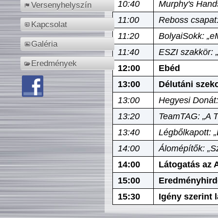
10:40
Murphy's Hands
Versenyhelyszín
11:00
Reboss csapat:
Kapcsolat
11:20
BolyaiSokk: „e
Galéria
11:40
ESZI szakkör: 
Eredmények
12:00
Ebéd
13:00
Délutáni szek
13:00
Hegyesi Donát:
13:20
TeamTAG: „A Tó
13:40
Légbőlkapott: 
14:00
Álomépítők: „Sz
14:00
Látogatás az A
15:00
Eredményhird
15:30
Igény szerint