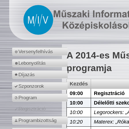
Versenyfelhívás
A 2014-es Műs
Lebonyolítás
programja
Díjazás
Kezdés
Szponzorok
09:00
Regisztráció
Program
10:00
Délelőtti szek
Regisztráció
10:00
Legorockers: „
Programbizottság
10:20
Materex: „Róka