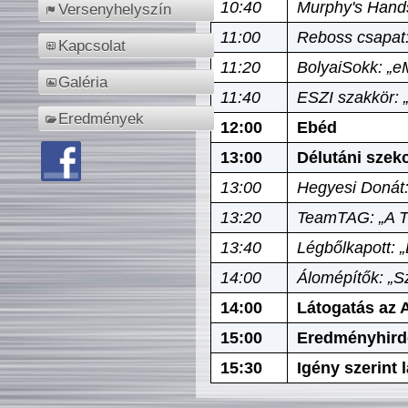
10:40
Murphy's Hands
Versenyhelyszín
11:00
Reboss csapat:
Kapcsolat
11:20
BolyaiSokk: „e
Galéria
11:40
ESZI szakkör: 
Eredmények
12:00
Ebéd
13:00
Délutáni szek
13:00
Hegyesi Donát:
13:20
TeamTAG: „A Tó
13:40
Légbőlkapott: 
14:00
Álomépítők: „Sz
14:00
Látogatás az A
15:00
Eredményhird
15:30
Igény szerint