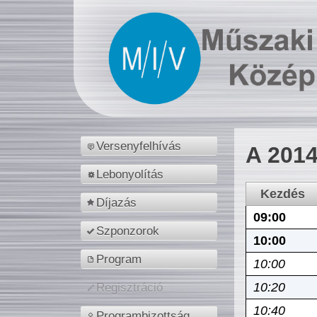
Versenyfelhívás
A 2014
Lebonyolítás
Kezdés
Díjazás
09:00
Szponzorok
10:00
Program
10:00
10:20
Regisztráció
10:40
Programbizottság