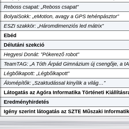
Reboss csapat: „Reboss csapat”
BolyaiSokk: „eMotion, avagy a GPS tehénpásztor”
ESZI szakkör: „Háromdimenziós led mátrix”
Ebéd
Délutáni szekció
Hegyesi Donát: ”Pókerező robot”
TeamTAG: „A Tóth Árpád Gimnázium új csengője, a tA
Légbőlkapott: „Légbőlkapott”
Álomépítők: „Szaktudással kinyílik a világ…”
Látogatás az Agóra Informatika Történeti Kiállításr
Eredményhirdetés
Igény szerint látogatás az SZTE Műszaki Informat