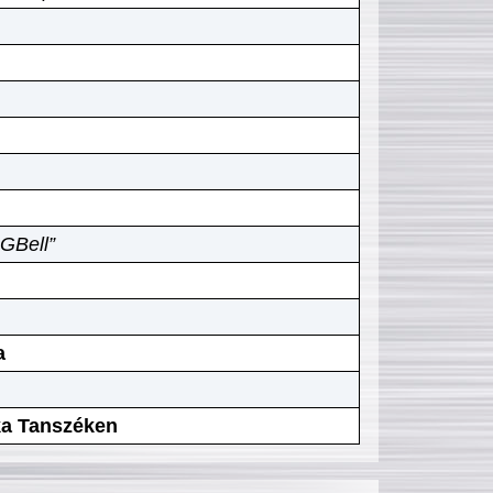
GBell”
a
ika Tanszéken