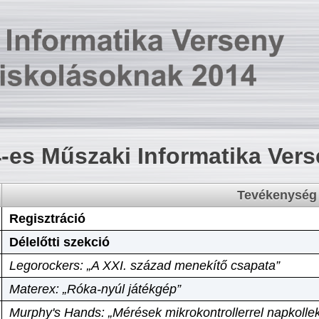
-es Műszaki Informatika Ver
Tevékenység
Regisztráció
Délelőtti szekció
Legorockers: „A XXI. század menekítő csapata”
Materex: „Róka-nyúl játékgép”
Murphy's Hands: „Mérések mikrokontrollerrel napkollek