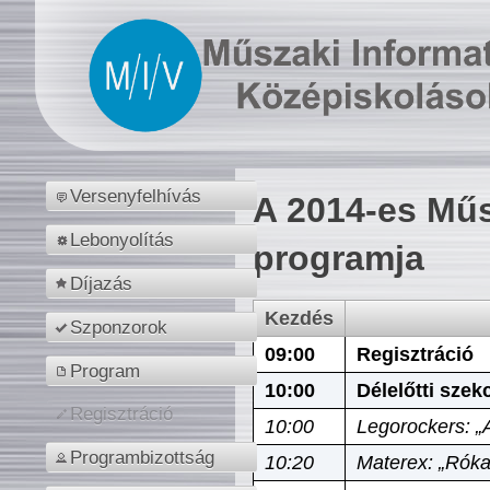
Versenyfelhívás
A 2014-es Műs
Lebonyolítás
programja
Díjazás
Kezdés
Szponzorok
09:00
Regisztráció
Program
10:00
Délelőtti szek
Regisztráció
10:00
Legorockers: „
Programbizottság
10:20
Materex: „Róka