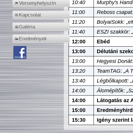
10:40
Murphy's Hands
Versenyhelyszín
11:00
Reboss csapat:
Kapcsolat
11:20
BolyaiSokk: „e
Galéria
11:40
ESZI szakkör: 
Eredmények
12:00
Ebéd
13:00
Délutáni szek
13:00
Hegyesi Donát:
13:20
TeamTAG: „A Tó
13:40
Légbőlkapott: 
14:00
Álomépítők: „Sz
14:00
Látogatás az A
15:00
Eredményhird
15:30
Igény szerint