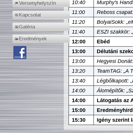
10:40
Murphy's Hands
Versenyhelyszín
11:00
Reboss csapat:
Kapcsolat
11:20
BolyaiSokk: „e
Galéria
11:40
ESZI szakkör: 
Eredmények
12:00
Ebéd
13:00
Délutáni szek
13:00
Hegyesi Donát:
13:20
TeamTAG: „A Tó
13:40
Légbőlkapott: 
14:00
Álomépítők: „Sz
14:00
Látogatás az A
15:00
Eredményhird
15:30
Igény szerint