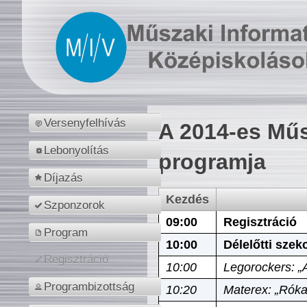
Versenyfelhívás
A 2014-es Műs
Lebonyolítás
programja
Díjazás
Kezdés
Szponzorok
09:00
Regisztráció
Program
10:00
Délelőtti szek
Regisztráció
10:00
Legorockers: „
Programbizottság
10:20
Materex: „Róka