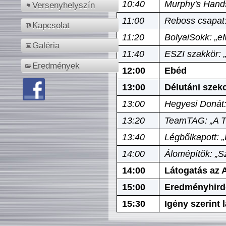
10:40
Murphy's Hands
Versenyhelyszín
11:00
Reboss csapat:
Kapcsolat
11:20
BolyaiSokk: „e
Galéria
11:40
ESZI szakkör: 
Eredmények
12:00
Ebéd
13:00
Délutáni szek
13:00
Hegyesi Donát:
13:20
TeamTAG: „A Tó
13:40
Légbőlkapott: 
14:00
Álomépítők: „Sz
14:00
Látogatás az A
15:00
Eredményhird
15:30
Igény szerint