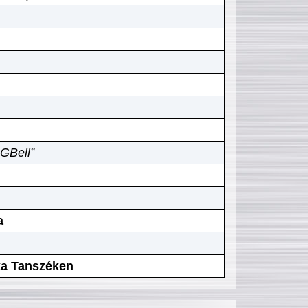
GBell”
a
ika Tanszéken