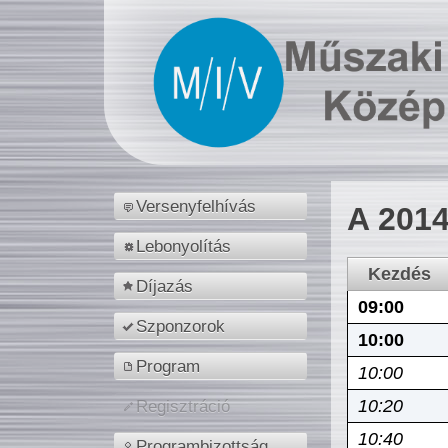
Versenyfelhívás
A 2014
Lebonyolítás
Kezdés
Díjazás
09:00
Szponzorok
10:00
Program
10:00
10:20
Regisztráció
10:40
Programbizottság