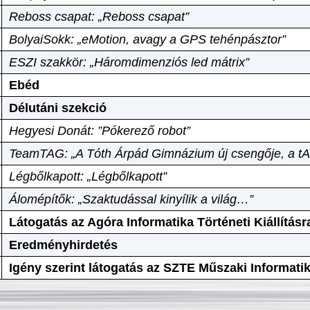
Reboss csapat: „Reboss csapat”
BolyaiSokk: „eMotion, avagy a GPS tehénpásztor”
ESZI szakkör: „Háromdimenziós led mátrix”
Ebéd
Délutáni szekció
Hegyesi Donát: ”Pókerező robot”
TeamTAG: „A Tóth Árpád Gimnázium új csengője, a tA
Légbőlkapott: „Légbőlkapott”
Álomépítők: „Szaktudással kinyílik a világ…”
Látogatás az Agóra Informatika Történeti Kiállításr
Eredményhirdetés
Igény szerint látogatás az SZTE Műszaki Informat