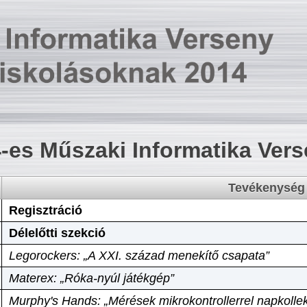
-es Műszaki Informatika Ver
Tevékenység
Regisztráció
Délelőtti szekció
Legorockers: „A XXI. század menekítő csapata”
Materex: „Róka-nyúl játékgép”
Murphy's Hands: „Mérések mikrokontrollerrel napkollek