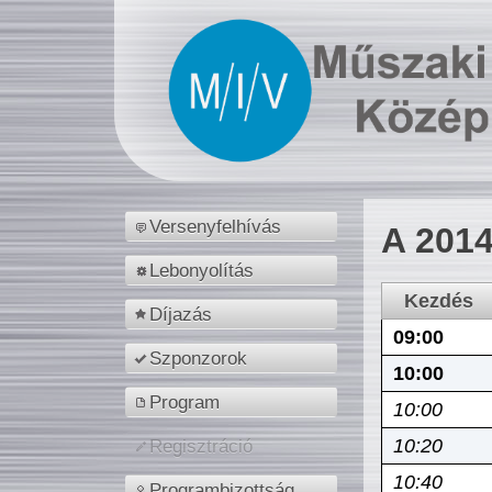
Versenyfelhívás
A 2014
Lebonyolítás
Kezdés
Díjazás
09:00
Szponzorok
10:00
Program
10:00
10:20
Regisztráció
10:40
Programbizottság