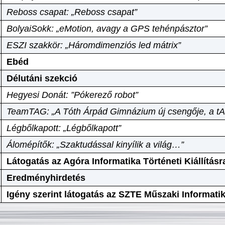
Reboss csapat: „Reboss csapat”
BolyaiSokk: „eMotion, avagy a GPS tehénpásztor”
ESZI szakkör: „Háromdimenziós led mátrix”
Ebéd
Délutáni szekció
Hegyesi Donát: ”Pókerező robot”
TeamTAG: „A Tóth Árpád Gimnázium új csengője, a tA
Légbőlkapott: „Légbőlkapott”
Álomépítők: „Szaktudással kinyílik a világ…”
Látogatás az Agóra Informatika Történeti Kiállításr
Eredményhirdetés
Igény szerint látogatás az SZTE Műszaki Informat