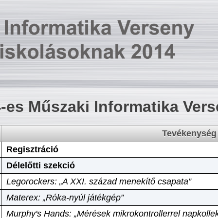
-es Műszaki Informatika Ver
Tevékenység
Regisztráció
Délelőtti szekció
Legorockers: „A XXI. század menekítő csapata”
Materex: „Róka-nyúl játékgép”
Murphy's Hands: „Mérések mikrokontrollerrel napkollek