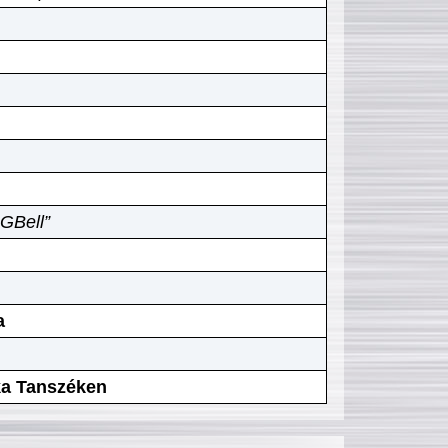
GBell”
a
ika Tanszéken