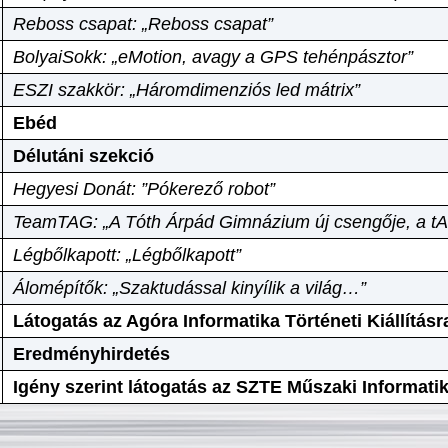
Reboss csapat: „Reboss csapat”
BolyaiSokk: „eMotion, avagy a GPS tehénpásztor”
ESZI szakkör: „Háromdimenziós led mátrix”
Ebéd
Délutáni szekció
Hegyesi Donát: ”Pókerező robot”
TeamTAG: „A Tóth Árpád Gimnázium új csengője, a tA
Légbőlkapott: „Légbőlkapott”
Álomépítők: „Szaktudással kinyílik a világ…”
Látogatás az Agóra Informatika Történeti Kiállításr
Eredményhirdetés
Igény szerint látogatás az SZTE Műszaki Informat