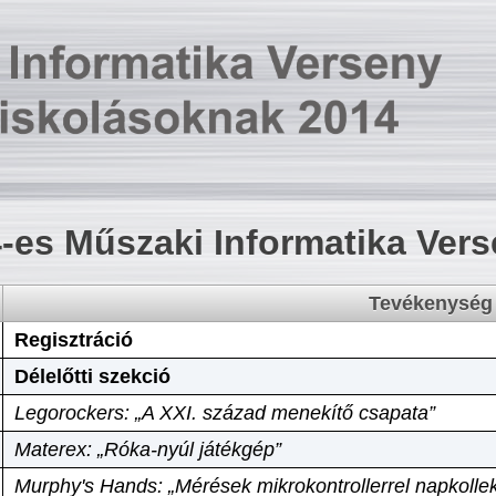
-es Műszaki Informatika Ver
Tevékenység
Regisztráció
Délelőtti szekció
Legorockers: „A XXI. század menekítő csapata”
Materex: „Róka-nyúl játékgép”
Murphy's Hands: „Mérések mikrokontrollerrel napkollek