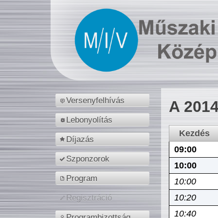
Versenyfelhívás
A 2014
Lebonyolítás
Kezdés
Díjazás
09:00
Szponzorok
10:00
Program
10:00
10:20
Regisztráció
10:40
Programbizottság