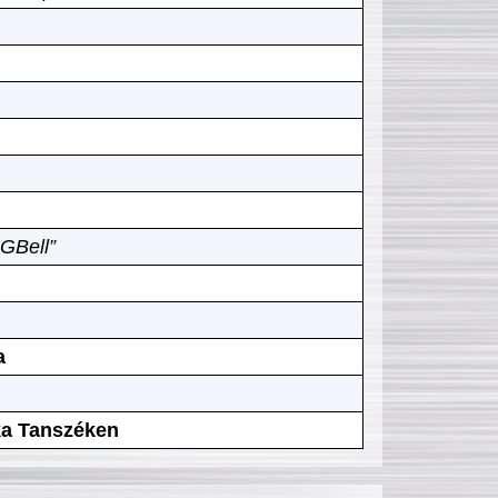
GBell”
a
ika Tanszéken