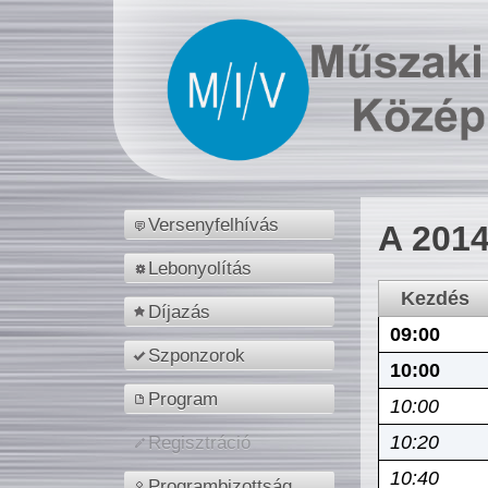
Versenyfelhívás
A 2014
Lebonyolítás
Kezdés
Díjazás
09:00
Szponzorok
10:00
Program
10:00
10:20
Regisztráció
10:40
Programbizottság