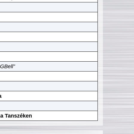
GBell”
a
ika Tanszéken