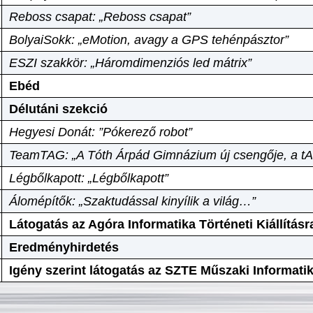
Reboss csapat: „Reboss csapat”
BolyaiSokk: „eMotion, avagy a GPS tehénpásztor”
ESZI szakkör: „Háromdimenziós led mátrix”
Ebéd
Délutáni szekció
Hegyesi Donát: ”Pókerező robot”
TeamTAG: „A Tóth Árpád Gimnázium új csengője, a tA
Légbőlkapott: „Légbőlkapott”
Álomépítők: „Szaktudással kinyílik a világ…”
Látogatás az Agóra Informatika Történeti Kiállításr
Eredményhirdetés
Igény szerint látogatás az SZTE Műszaki Informat