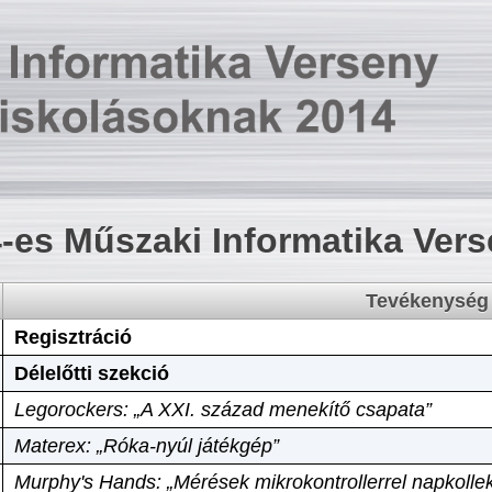
-es Műszaki Informatika Ver
Tevékenység
Regisztráció
Délelőtti szekció
Legorockers: „A XXI. század menekítő csapata”
Materex: „Róka-nyúl játékgép”
Murphy's Hands: „Mérések mikrokontrollerrel napkollek