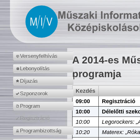
Versenyfelhívás
A 2014-es Műs
Lebonyolítás
programja
Díjazás
Kezdés
Szponzorok
09:00
Regisztráció
Program
10:00
Délelőtti szek
Regisztráció
10:00
Legorockers: „
Programbizottság
10:20
Materex: „Róka