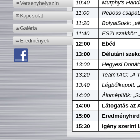
10:40
Murphy's Hands
Versenyhelyszín
11:00
Reboss csapat:
Kapcsolat
11:20
BolyaiSokk: „e
Galéria
11:40
ESZI szakkör: 
Eredmények
12:00
Ebéd
13:00
Délutáni szek
13:00
Hegyesi Donát:
13:20
TeamTAG: „A Tó
13:40
Légbőlkapott: 
14:00
Álomépítők: „Sz
14:00
Látogatás az A
15:00
Eredményhird
15:30
Igény szerint