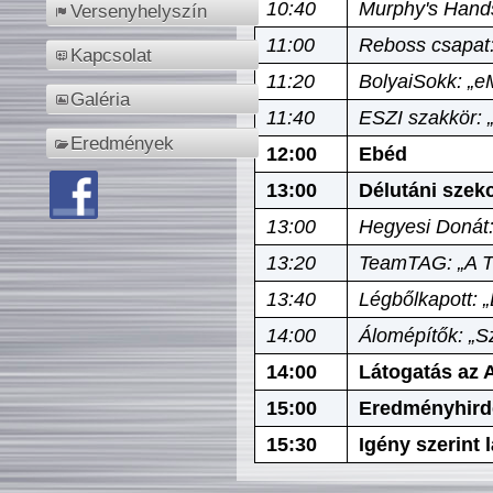
10:40
Murphy's Hands
Versenyhelyszín
11:00
Reboss csapat:
Kapcsolat
11:20
BolyaiSokk: „e
Galéria
11:40
ESZI szakkör: 
Eredmények
12:00
Ebéd
13:00
Délutáni szek
13:00
Hegyesi Donát:
13:20
TeamTAG: „A Tó
13:40
Légbőlkapott: 
14:00
Álomépítők: „Sz
14:00
Látogatás az A
15:00
Eredményhird
15:30
Igény szerint