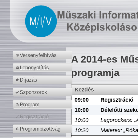
Versenyfelhívás
A 2014-es Műs
Lebonyolítás
programja
Díjazás
Kezdés
Szponzorok
09:00
Regisztráció
Program
10:00
Délelőtti szek
Regisztráció
10:00
Legorockers: „
Programbizottság
10:20
Materex: „Róka