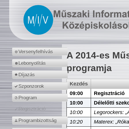
Versenyfelhívás
A 2014-es Műs
Lebonyolítás
programja
Díjazás
Kezdés
Szponzorok
09:00
Regisztráció
Program
10:00
Délelőtti szek
Regisztráció
10:00
Legorockers: „
Programbizottság
10:20
Materex: „Róka