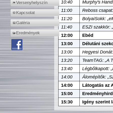
10:40
Murphy's Hands
Versenyhelyszín
11:00
Reboss csapat:
Kapcsolat
11:20
BolyaiSokk: „e
Galéria
11:40
ESZI szakkör: 
Eredmények
12:00
Ebéd
13:00
Délutáni szek
13:00
Hegyesi Donát:
13:20
TeamTAG: „A Tó
13:40
Légbőlkapott: 
14:00
Álomépítők: „Sz
14:00
Látogatás az A
15:00
Eredményhird
15:30
Igény szerint