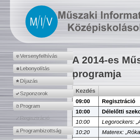
Versenyfelhívás
A 2014-es Műs
Lebonyolítás
programja
Díjazás
Kezdés
Szponzorok
09:00
Regisztráció
Program
10:00
Délelőtti szek
Regisztráció
10:00
Legorockers: „
Programbizottság
10:20
Materex: „Róka