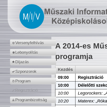
Versenyfelhívás
A 2014-es Műs
Lebonyolítás
programja
Díjazás
Kezdés
Szponzorok
09:00
Regisztráció
Program
10:00
Délelőtti szek
Regisztráció
10:00
Legorockers: „
Programbizottság
10:20
Materex: „Róka