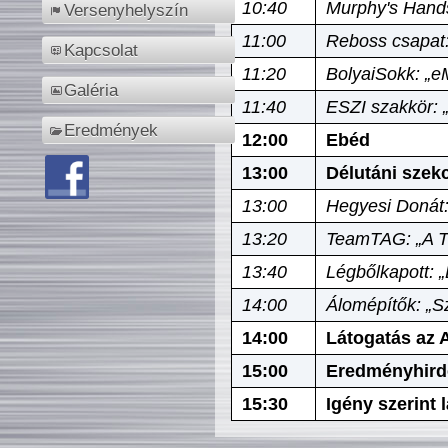
10:40
Murphy's Hands
Versenyhelyszín
11:00
Reboss csapat:
Kapcsolat
11:20
BolyaiSokk: „e
Galéria
11:40
ESZI szakkör: 
Eredmények
12:00
Ebéd
13:00
Délutáni szek
13:00
Hegyesi Donát:
13:20
TeamTAG: „A Tó
13:40
Légbőlkapott: 
14:00
Álomépítők: „Sz
14:00
Látogatás az A
15:00
Eredményhird
15:30
Igény szerint