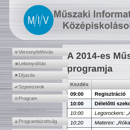
Versenyfelhívás
A 2014-es Műs
Lebonyolítás
programja
Díjazás
Kezdés
Szponzorok
09:00
Regisztráció
Program
10:00
Délelőtti szek
Regisztráció
10:00
Legorockers: „
Programbizottság
10:20
Materex: „Róka