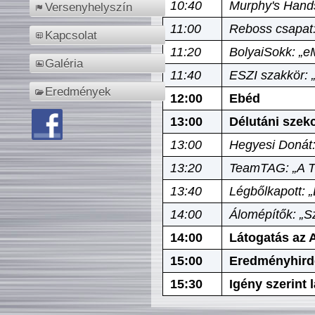
10:40
Murphy's Hands
Versenyhelyszín
11:00
Reboss csapat:
Kapcsolat
11:20
BolyaiSokk: „e
Galéria
11:40
ESZI szakkör: 
Eredmények
12:00
Ebéd
13:00
Délutáni szek
13:00
Hegyesi Donát:
13:20
TeamTAG: „A Tó
13:40
Légbőlkapott: 
14:00
Álomépítők: „Sz
14:00
Látogatás az A
15:00
Eredményhird
15:30
Igény szerint