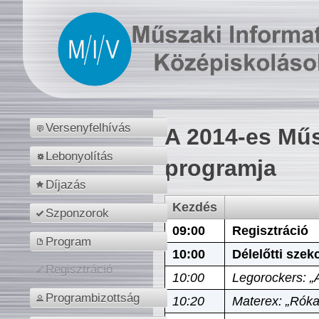
Versenyfelhívás
A 2014-es Műs
Lebonyolítás
programja
Díjazás
Kezdés
Szponzorok
09:00
Regisztráció
Program
10:00
Délelőtti szek
Regisztráció
10:00
Legorockers: „
Programbizottság
10:20
Materex: „Róka