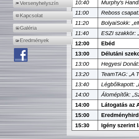
10:40
Murphy's Hands
Versenyhelyszín
11:00
Reboss csapat:
Kapcsolat
11:20
BolyaiSokk: „e
Galéria
11:40
ESZI szakkör: 
Eredmények
12:00
Ebéd
13:00
Délutáni szek
13:00
Hegyesi Donát:
13:20
TeamTAG: „A Tó
13:40
Légbőlkapott: 
14:00
Álomépítők: „Sz
14:00
Látogatás az A
15:00
Eredményhird
15:30
Igény szerint