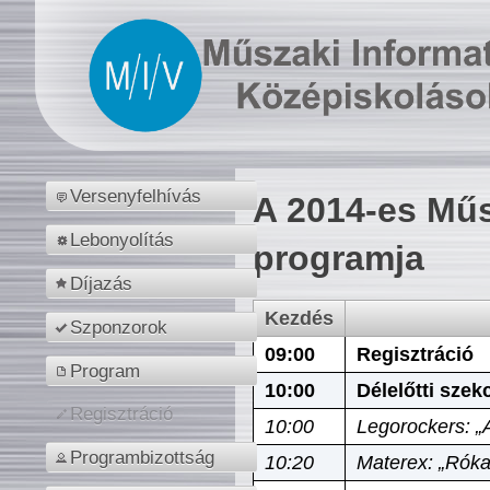
Versenyfelhívás
A 2014-es Műs
Lebonyolítás
programja
Díjazás
Kezdés
Szponzorok
09:00
Regisztráció
Program
10:00
Délelőtti szek
Regisztráció
10:00
Legorockers: „
Programbizottság
10:20
Materex: „Róka