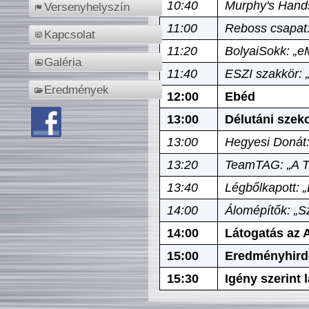
10:40
Murphy's Hands
Versenyhelyszín
11:00
Reboss csapat:
Kapcsolat
11:20
BolyaiSokk: „e
Galéria
11:40
ESZI szakkör: 
Eredmények
12:00
Ebéd
13:00
Délutáni szek
13:00
Hegyesi Donát:
13:20
TeamTAG: „A Tó
13:40
Légbőlkapott: 
14:00
Álomépítők: „Sz
14:00
Látogatás az A
15:00
Eredményhird
15:30
Igény szerint