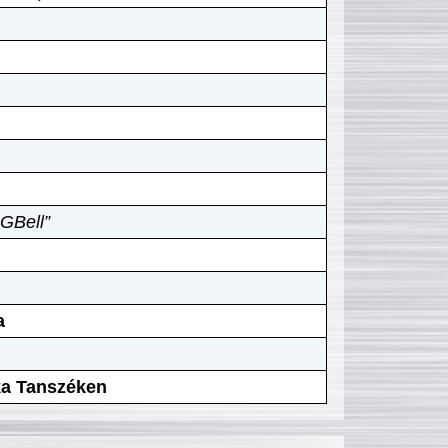
GBell”
a
ika Tanszéken