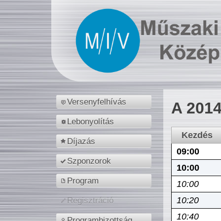
Versenyfelhívás
A 2014
Lebonyolítás
Kezdés
Díjazás
09:00
Szponzorok
10:00
Program
10:00
10:20
Regisztráció
10:40
Programbizottság