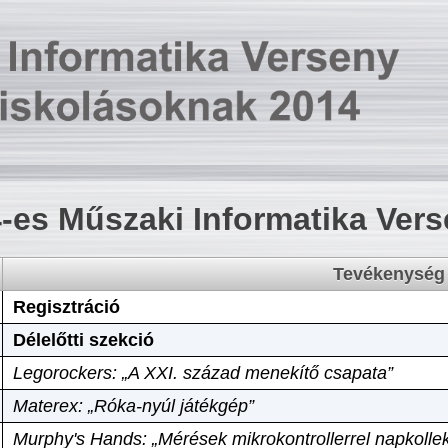
-es Műszaki Informatika Ver
Tevékenység
Regisztráció
Délelőtti szekció
Legorockers: „A XXI. század menekítő csapata”
Materex: „Róka-nyúl játékgép”
Murphy's Hands: „Mérések mikrokontrollerrel napkollek