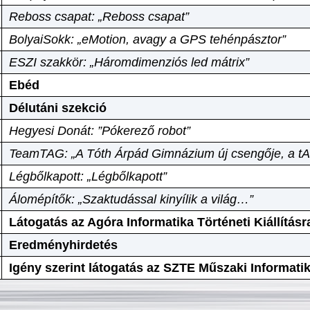
Reboss csapat: „Reboss csapat”
BolyaiSokk: „eMotion, avagy a GPS tehénpásztor”
ESZI szakkör: „Háromdimenziós led mátrix”
Ebéd
Délutáni szekció
Hegyesi Donát: ”Pókerező robot”
TeamTAG: „A Tóth Árpád Gimnázium új csengője, a tA
Légbőlkapott: „Légbőlkapott”
Álomépítők: „Szaktudással kinyílik a világ…”
Látogatás az Agóra Informatika Történeti Kiállításr
Eredményhirdetés
Igény szerint látogatás az SZTE Műszaki Informat