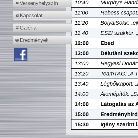
10:40
Murphy's Hands
Versenyhelyszín
11:00
Reboss csapat:
Kapcsolat
11:20
BolyaiSokk: „e
Galéria
11:40
ESZI szakkör: 
Eredmények
12:00
Ebéd
13:00
Délutáni szek
13:00
Hegyesi Donát:
13:20
TeamTAG: „A Tó
13:40
Légbőlkapott: 
14:00
Álomépítők: „Sz
14:00
Látogatás az A
15:00
Eredményhird
15:30
Igény szerint