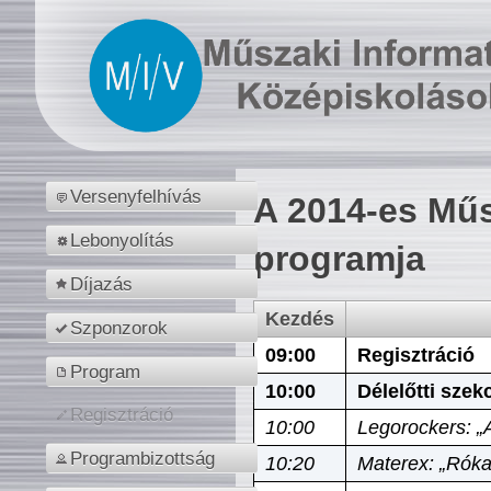
Versenyfelhívás
A 2014-es Műs
Lebonyolítás
programja
Díjazás
Kezdés
Szponzorok
09:00
Regisztráció
Program
10:00
Délelőtti szek
Regisztráció
10:00
Legorockers: „
Programbizottság
10:20
Materex: „Róka