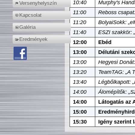
10:40
Murphy's Hands
Versenyhelyszín
11:00
Reboss csapat:
Kapcsolat
11:20
BolyaiSokk: „e
Galéria
11:40
ESZI szakkör: 
Eredmények
12:00
Ebéd
13:00
Délutáni szek
13:00
Hegyesi Donát:
13:20
TeamTAG: „A Tó
13:40
Légbőlkapott: 
14:00
Álomépítők: „Sz
14:00
Látogatás az A
15:00
Eredményhird
15:30
Igény szerint