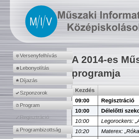
Versenyfelhívás
A 2014-es Műs
Lebonyolítás
programja
Díjazás
Kezdés
Szponzorok
09:00
Regisztráció
Program
10:00
Délelőtti szek
Regisztráció
10:00
Legorockers: „
Programbizottság
10:20
Materex: „Róka