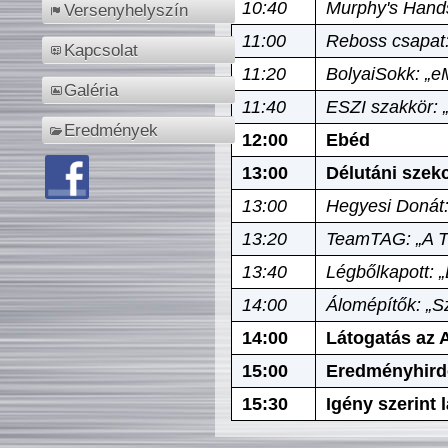
10:40
Murphy's Hands
Versenyhelyszín
11:00
Reboss csapat:
Kapcsolat
11:20
BolyaiSokk: „e
Galéria
11:40
ESZI szakkör: 
Eredmények
12:00
Ebéd
13:00
Délutáni szek
13:00
Hegyesi Donát:
13:20
TeamTAG: „A Tó
13:40
Légbőlkapott: 
14:00
Álomépítők: „Sz
14:00
Látogatás az A
15:00
Eredményhird
15:30
Igény szerint