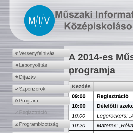
Versenyfelhívás
A 2014-es Műs
Lebonyolítás
programja
Díjazás
Kezdés
Szponzorok
09:00
Regisztráció
Program
10:00
Délelőtti szek
Regisztráció
10:00
Legorockers: „
Programbizottság
10:20
Materex: „Róka