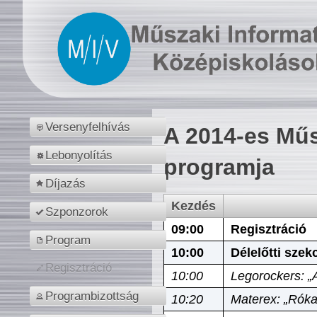
Versenyfelhívás
A 2014-es Műs
Lebonyolítás
programja
Díjazás
Kezdés
Szponzorok
09:00
Regisztráció
Program
10:00
Délelőtti szek
Regisztráció
10:00
Legorockers: „
Programbizottság
10:20
Materex: „Róka