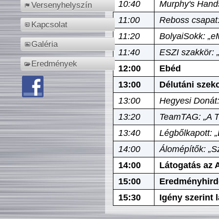
10:40
Murphy's Hands
Versenyhelyszín
11:00
Reboss csapat:
Kapcsolat
11:20
BolyaiSokk: „e
Galéria
11:40
ESZI szakkör: 
Eredmények
12:00
Ebéd
13:00
Délutáni szek
13:00
Hegyesi Donát:
13:20
TeamTAG: „A Tó
13:40
Légbőlkapott: 
14:00
Álomépítők: „Sz
14:00
Látogatás az A
15:00
Eredményhird
15:30
Igény szerint