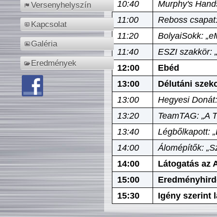
10:40
Murphy's Hands
Versenyhelyszín
11:00
Reboss csapat:
Kapcsolat
11:20
BolyaiSokk: „e
Galéria
11:40
ESZI szakkör: 
Eredmények
12:00
Ebéd
13:00
Délutáni szek
13:00
Hegyesi Donát:
13:20
TeamTAG: „A Tó
13:40
Légbőlkapott: 
14:00
Álomépítők: „Sz
14:00
Látogatás az A
15:00
Eredményhird
15:30
Igény szerint