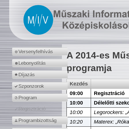
Versenyfelhívás
A 2014-es Műs
Lebonyolítás
programja
Díjazás
Kezdés
Szponzorok
09:00
Regisztráció
Program
10:00
Délelőtti szek
Regisztráció
10:00
Legorockers: „
Programbizottság
10:20
Materex: „Róka