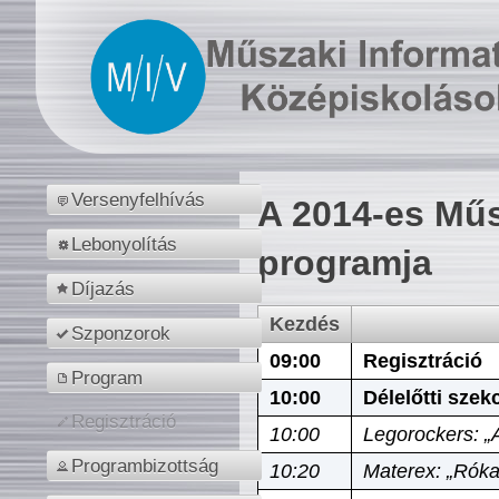
Versenyfelhívás
A 2014-es Műs
Lebonyolítás
programja
Díjazás
Kezdés
Szponzorok
09:00
Regisztráció
Program
10:00
Délelőtti szek
Regisztráció
10:00
Legorockers: „
Programbizottság
10:20
Materex: „Róka