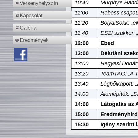
10:40
Murphy's Hands
Versenyhelyszín
11:00
Reboss csapat:
Kapcsolat
11:20
BolyaiSokk: „e
Galéria
11:40
ESZI szakkör: 
Eredmények
12:00
Ebéd
13:00
Délutáni szek
13:00
Hegyesi Donát:
13:20
TeamTAG: „A Tó
13:40
Légbőlkapott: 
14:00
Álomépítők: „Sz
14:00
Látogatás az A
15:00
Eredményhird
15:30
Igény szerint