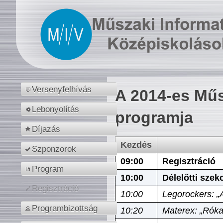
Versenyfelhívás
A 2014-es Műs
Lebonyolítás
programja
Díjazás
Kezdés
Szponzorok
09:00
Regisztráció
Program
10:00
Délelőtti szek
Regisztráció
10:00
Legorockers: „
Programbizottság
10:20
Materex: „Róka