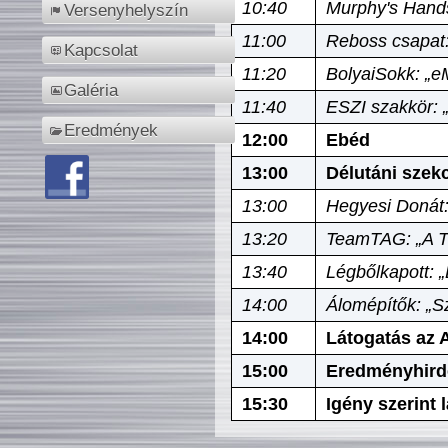
10:40
Murphy's Hands
Versenyhelyszín
11:00
Reboss csapat:
Kapcsolat
11:20
BolyaiSokk: „e
Galéria
11:40
ESZI szakkör: 
Eredmények
12:00
Ebéd
13:00
Délutáni szek
13:00
Hegyesi Donát:
13:20
TeamTAG: „A Tó
13:40
Légbőlkapott: 
14:00
Álomépítők: „Sz
14:00
Látogatás az A
15:00
Eredményhird
15:30
Igény szerint