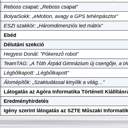
Reboss csapat: „Reboss csapat”
BolyaiSokk: „eMotion, avagy a GPS tehénpásztor”
ESZI szakkör: „Háromdimenziós led mátrix”
Ebéd
Délutáni szekció
Hegyesi Donát: ”Pókerező robot”
TeamTAG: „A Tóth Árpád Gimnázium új csengője, a tA
Légbőlkapott: „Légbőlkapott”
Álomépítők: „Szaktudással kinyílik a világ…”
Látogatás az Agóra Informatika Történeti Kiállításr
Eredményhirdetés
Igény szerint látogatás az SZTE Műszaki Informat