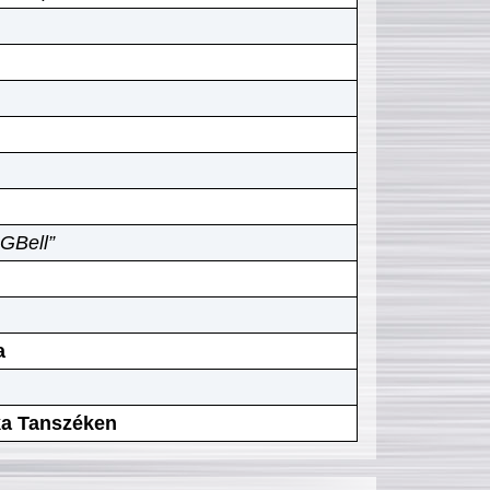
GBell”
a
ika Tanszéken