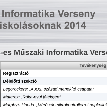
-es Műszaki Informatika Ver
Tevékenység
Regisztráció
Délelőtti szekció
Legorockers: „A XXI. század menekítő csapata”
Materex: „Róka-nyúl játékgép”
Murphy's Hands: „Mérések mikrokontrollerrel napkollek