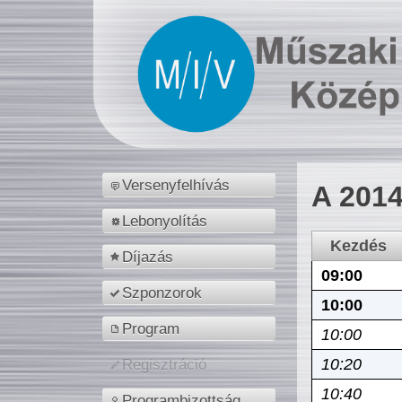
Versenyfelhívás
A 2014
Lebonyolítás
Kezdés
Díjazás
09:00
Szponzorok
10:00
Program
10:00
10:20
Regisztráció
10:40
Programbizottság