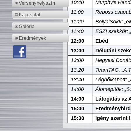
10:40
Murphy's Hands
Versenyhelyszín
11:00
Reboss csapat:
Kapcsolat
11:20
BolyaiSokk: „e
Galéria
11:40
ESZI szakkör: 
Eredmények
12:00
Ebéd
13:00
Délutáni szek
13:00
Hegyesi Donát:
13:20
TeamTAG: „A Tó
13:40
Légbőlkapott: 
14:00
Álomépítők: „Sz
14:00
Látogatás az A
15:00
Eredményhird
15:30
Igény szerint