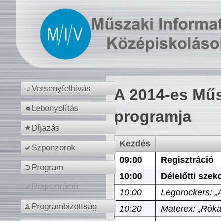
Versenyfelhívás
A 2014-es Műs
Lebonyolítás
programja
Díjazás
Kezdés
Szponzorok
09:00
Regisztráció
Program
10:00
Délelőtti szek
Regisztráció
10:00
Legorockers: „
Programbizottság
10:20
Materex: „Róka