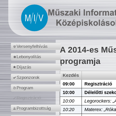
Versenyfelhívás
A 2014-es Műs
Lebonyolítás
programja
Díjazás
Kezdés
Szponzorok
09:00
Regisztráció
Program
10:00
Délelőtti szek
Regisztráció
10:00
Legorockers: „
Programbizottság
10:20
Materex: „Róka