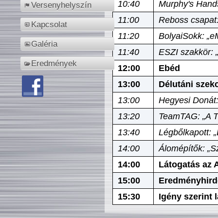
10:40
Murphy's Hands
Versenyhelyszín
11:00
Reboss csapat:
Kapcsolat
11:20
BolyaiSokk: „e
Galéria
11:40
ESZI szakkör: 
Eredmények
12:00
Ebéd
13:00
Délutáni szek
13:00
Hegyesi Donát:
13:20
TeamTAG: „A Tó
13:40
Légbőlkapott: 
14:00
Álomépítők: „Sz
14:00
Látogatás az A
15:00
Eredményhird
15:30
Igény szerint