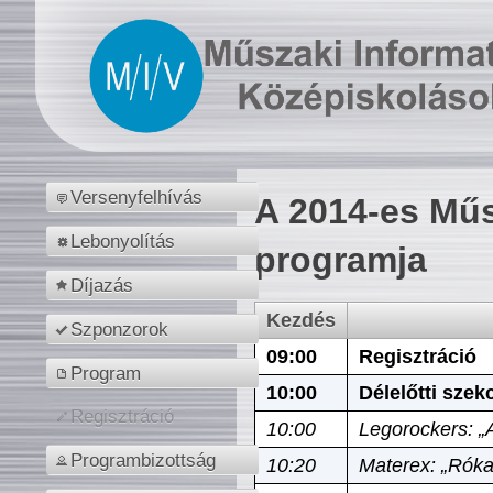
Versenyfelhívás
A 2014-es Műs
Lebonyolítás
programja
Díjazás
Kezdés
Szponzorok
09:00
Regisztráció
Program
10:00
Délelőtti szek
Regisztráció
10:00
Legorockers: „
Programbizottság
10:20
Materex: „Róka