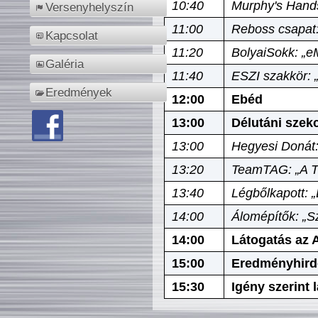
10:40
Murphy's Hands
Versenyhelyszín
11:00
Reboss csapat:
Kapcsolat
11:20
BolyaiSokk: „e
Galéria
11:40
ESZI szakkör: 
Eredmények
12:00
Ebéd
13:00
Délutáni szek
13:00
Hegyesi Donát:
13:20
TeamTAG: „A Tó
13:40
Légbőlkapott: 
14:00
Álomépítők: „Sz
14:00
Látogatás az A
15:00
Eredményhird
15:30
Igény szerint