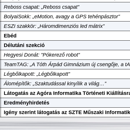
Reboss csapat: „Reboss csapat”
BolyaiSokk: „eMotion, avagy a GPS tehénpásztor”
ESZI szakkör: „Háromdimenziós led mátrix”
Ebéd
Délutáni szekció
Hegyesi Donát: ”Pókerező robot”
TeamTAG: „A Tóth Árpád Gimnázium új csengője, a tA
Légbőlkapott: „Légbőlkapott”
Álomépítők: „Szaktudással kinyílik a világ…”
Látogatás az Agóra Informatika Történeti Kiállításr
Eredményhirdetés
Igény szerint látogatás az SZTE Műszaki Informat