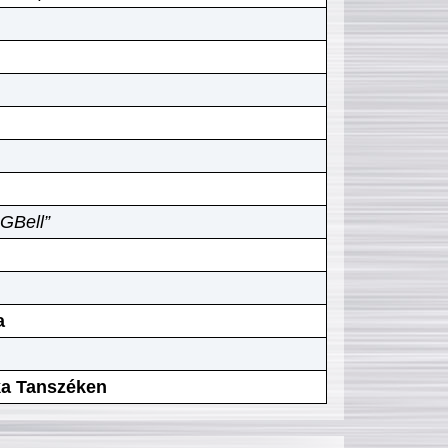
GBell”
a
ika Tanszéken