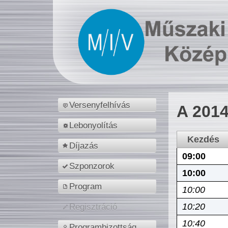
Versenyfelhívás
A 2014
Lebonyolítás
Kezdés
Díjazás
09:00
Szponzorok
10:00
Program
10:00
10:20
Regisztráció
10:40
Programbizottság