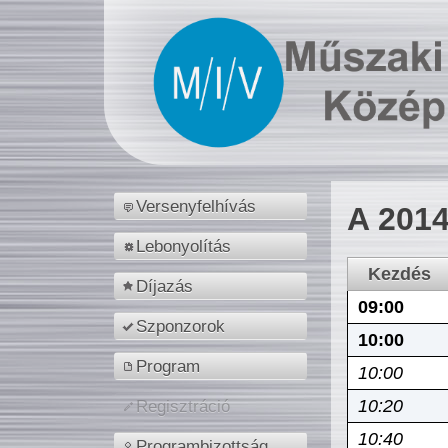
Versenyfelhívás
A 2014
Lebonyolítás
Kezdés
Díjazás
09:00
Szponzorok
10:00
Program
10:00
10:20
Regisztráció
10:40
Programbizottság