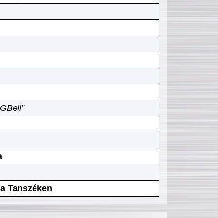
GBell”
a
ika Tanszéken