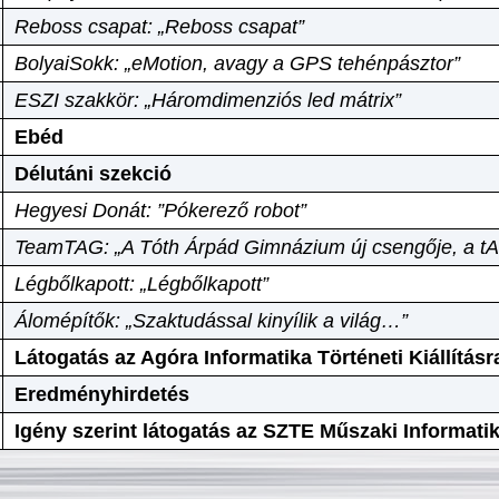
Reboss csapat: „Reboss csapat”
BolyaiSokk: „eMotion, avagy a GPS tehénpásztor”
ESZI szakkör: „Háromdimenziós led mátrix”
Ebéd
Délutáni szekció
Hegyesi Donát: ”Pókerező robot”
TeamTAG: „A Tóth Árpád Gimnázium új csengője, a tA
Légbőlkapott: „Légbőlkapott”
Álomépítők: „Szaktudással kinyílik a világ…”
Látogatás az Agóra Informatika Történeti Kiállításr
Eredményhirdetés
Igény szerint látogatás az SZTE Műszaki Informat