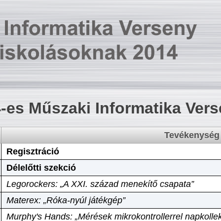
-es Műszaki Informatika Ver
Tevékenység
Regisztráció
Délelőtti szekció
Legorockers: „A XXI. század menekítő csapata”
Materex: „Róka-nyúl játékgép”
Murphy's Hands: „Mérések mikrokontrollerrel napkollek