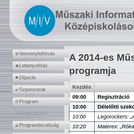
Versenyfelhívás
A 2014-es Műs
Lebonyolítás
programja
Díjazás
Kezdés
Szponzorok
09:00
Regisztráció
Program
10:00
Délelőtti szek
Regisztráció
10:00
Legorockers: „
Programbizottság
10:20
Materex: „Róka