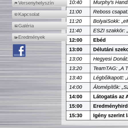
10:40
Murphy's Hands
Versenyhelyszín
11:00
Reboss csapat:
Kapcsolat
11:20
BolyaiSokk: „e
Galéria
11:40
ESZI szakkör: 
Eredmények
12:00
Ebéd
13:00
Délutáni szek
13:00
Hegyesi Donát:
13:20
TeamTAG: „A Tó
13:40
Légbőlkapott: 
14:00
Álomépítők: „Sz
14:00
Látogatás az A
15:00
Eredményhird
15:30
Igény szerint