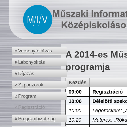
Versenyfelhívás
A 2014-es Műs
Lebonyolítás
programja
Díjazás
Kezdés
Szponzorok
09:00
Regisztráció
Program
10:00
Délelőtti szek
Regisztráció
10:00
Legorockers: „
Programbizottság
10:20
Materex: „Róka