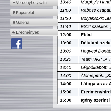
10:40
Murphy's Hands
Versenyhelyszín
11:00
Reboss csapat:
Kapcsolat
11:20
BolyaiSokk: „e
Galéria
11:40
ESZI szakkör: 
Eredmények
12:00
Ebéd
13:00
Délutáni szek
13:00
Hegyesi Donát:
13:20
TeamTAG: „A Tó
13:40
Légbőlkapott: 
14:00
Álomépítők: „Sz
14:00
Látogatás az A
15:00
Eredményhird
15:30
Igény szerint