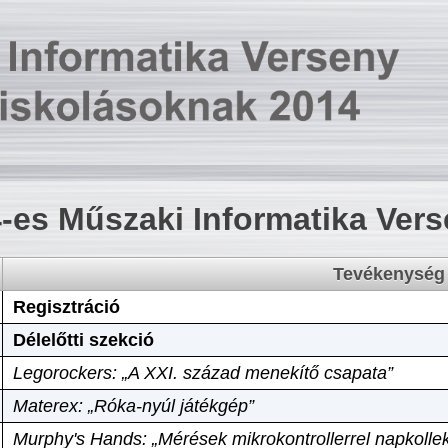
-es Műszaki Informatika Ver
Tevékenység
Regisztráció
Délelőtti szekció
Legorockers: „A XXI. század menekítő csapata”
Materex: „Róka-nyúl játékgép”
Murphy's Hands: „Mérések mikrokontrollerrel napkollek