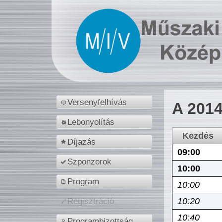
Versenyfelhívás
A 2014
Lebonyolítás
Kezdés
Díjazás
09:00
Szponzorok
10:00
Program
10:00
10:20
Regisztráció
10:40
Programbizottság