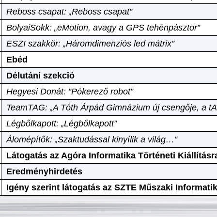
Reboss csapat: „Reboss csapat”
BolyaiSokk: „eMotion, avagy a GPS tehénpásztor”
ESZI szakkör: „Háromdimenziós led mátrix”
Ebéd
Délutáni szekció
Hegyesi Donát: ”Pókerező robot”
TeamTAG: „A Tóth Árpád Gimnázium új csengője, a tA
Légbőlkapott: „Légbőlkapott”
Álomépítők: „Szaktudással kinyílik a világ…”
Látogatás az Agóra Informatika Történeti Kiállításr
Eredményhirdetés
Igény szerint látogatás az SZTE Műszaki Informat