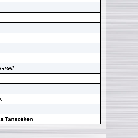
GBell”
a
ika Tanszéken