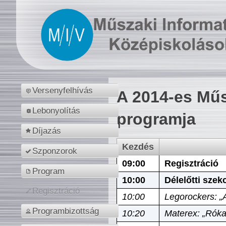
Versenyfelhívás
A 2014-es Műs
Lebonyolítás
programja
Díjazás
Kezdés
Szponzorok
09:00
Regisztráció
Program
10:00
Délelőtti szek
Regisztráció
10:00
Legorockers: „
Programbizottság
10:20
Materex: „Róka