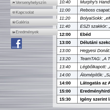
10:40
Murphy's Hands
Versenyhelyszín
11:00
Reboss csapat:
Kapcsolat
11:20
BolyaiSokk: „e
Galéria
11:40
ESZI szakkör: 
Eredmények
12:00
Ebéd
13:00
Délutáni szek
13:00
Hegyesi Donát:
13:20
TeamTAG: „A Tó
13:40
Légbőlkapott: 
14:00
Álomépítők: „Sz
14:00
Látogatás az A
15:00
Eredményhird
15:30
Igény szerint