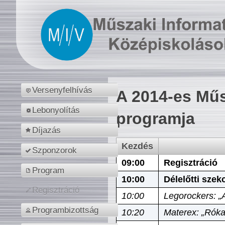
Versenyfelhívás
A 2014-es Műs
Lebonyolítás
programja
Díjazás
Kezdés
Szponzorok
09:00
Regisztráció
Program
10:00
Délelőtti szek
Regisztráció
10:00
Legorockers: „
Programbizottság
10:20
Materex: „Róka