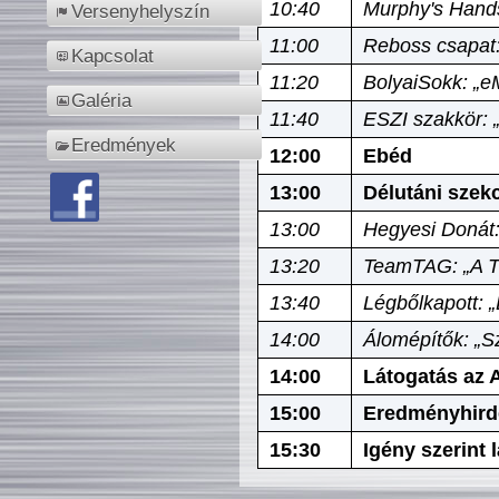
10:40
Murphy's Hands
Versenyhelyszín
11:00
Reboss csapat:
Kapcsolat
11:20
BolyaiSokk: „e
Galéria
11:40
ESZI szakkör: 
Eredmények
12:00
Ebéd
13:00
Délutáni szek
13:00
Hegyesi Donát:
13:20
TeamTAG: „A Tó
13:40
Légbőlkapott: 
14:00
Álomépítők: „Sz
14:00
Látogatás az A
15:00
Eredményhird
15:30
Igény szerint