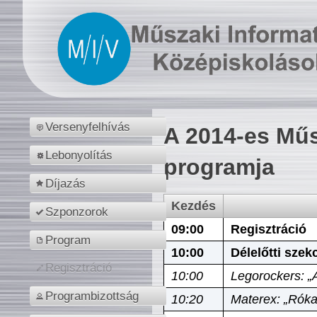
Versenyfelhívás
A 2014-es Műs
Lebonyolítás
programja
Díjazás
Kezdés
Szponzorok
09:00
Regisztráció
Program
10:00
Délelőtti szek
Regisztráció
10:00
Legorockers: „
Programbizottság
10:20
Materex: „Róka