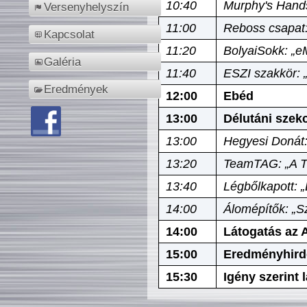
10:40
Murphy's Hands
Versenyhelyszín
11:00
Reboss csapat:
Kapcsolat
11:20
BolyaiSokk: „e
Galéria
11:40
ESZI szakkör: 
Eredmények
12:00
Ebéd
13:00
Délutáni szek
13:00
Hegyesi Donát:
13:20
TeamTAG: „A Tó
13:40
Légbőlkapott: 
14:00
Álomépítők: „Sz
14:00
Látogatás az A
15:00
Eredményhird
15:30
Igény szerint