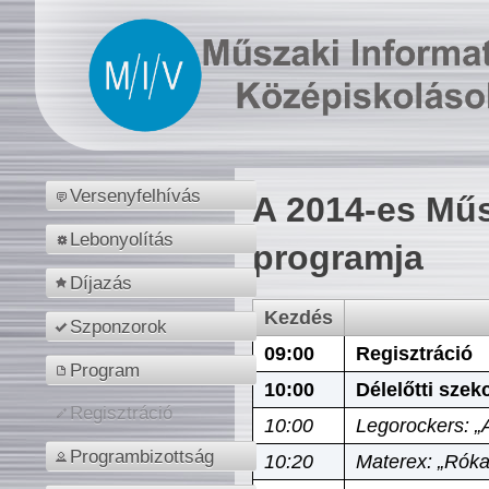
Versenyfelhívás
A 2014-es Műs
Lebonyolítás
programja
Díjazás
Kezdés
Szponzorok
09:00
Regisztráció
Program
10:00
Délelőtti szek
Regisztráció
10:00
Legorockers: „
Programbizottság
10:20
Materex: „Róka