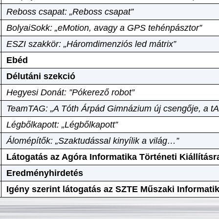
Reboss csapat: „Reboss csapat”
BolyaiSokk: „eMotion, avagy a GPS tehénpásztor”
ESZI szakkör: „Háromdimenziós led mátrix”
Ebéd
Délutáni szekció
Hegyesi Donát: ”Pókerező robot”
TeamTAG: „A Tóth Árpád Gimnázium új csengője, a tA
Légbőlkapott: „Légbőlkapott”
Álomépítők: „Szaktudással kinyílik a világ…”
Látogatás az Agóra Informatika Történeti Kiállításr
Eredményhirdetés
Igény szerint látogatás az SZTE Műszaki Informat