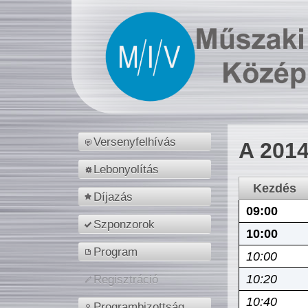
Versenyfelhívás
A 2014
Lebonyolítás
Kezdés
Díjazás
09:00
Szponzorok
10:00
Program
10:00
10:20
Regisztráció
10:40
Programbizottság