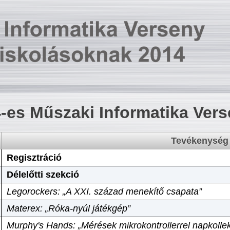
-es Műszaki Informatika Ver
Tevékenység
Regisztráció
Délelőtti szekció
Legorockers: „A XXI. század menekítő csapata”
Materex: „Róka-nyúl játékgép”
Murphy's Hands: „Mérések mikrokontrollerrel napkollek