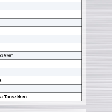
GBell”
a
ika Tanszéken