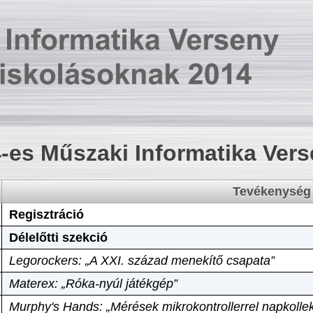
-es Műszaki Informatika Ver
Tevékenység
Regisztráció
Délelőtti szekció
Legorockers: „A XXI. század menekítő csapata”
Materex: „Róka-nyúl játékgép”
Murphy's Hands: „Mérések mikrokontrollerrel napkollek