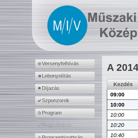
Versenyfelhívás
A 2014
Lebonyolítás
Kezdés
Díjazás
09:00
Szponzorok
10:00
Program
10:00
10:20
Regisztráció
10:40
Programbizottság