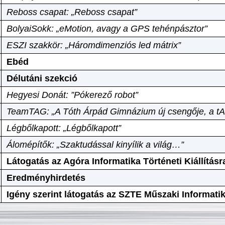
Reboss csapat: „Reboss csapat”
BolyaiSokk: „eMotion, avagy a GPS tehénpásztor”
ESZI szakkör: „Háromdimenziós led mátrix”
Ebéd
Délutáni szekció
Hegyesi Donát: ”Pókerező robot”
TeamTAG: „A Tóth Árpád Gimnázium új csengője, a tA
Légbőlkapott: „Légbőlkapott”
Álomépítők: „Szaktudással kinyílik a világ…”
Látogatás az Agóra Informatika Történeti Kiállításr
Eredményhirdetés
Igény szerint látogatás az SZTE Műszaki Informat