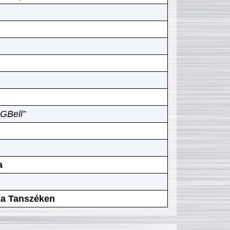
GBell”
a
ika Tanszéken