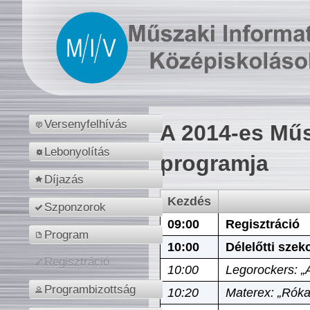
Versenyfelhívás
A 2014-es Műs
Lebonyolítás
programja
Díjazás
Kezdés
Szponzorok
09:00
Regisztráció
Program
10:00
Délelőtti szek
Regisztráció
10:00
Legorockers: „
Programbizottság
10:20
Materex: „Róka