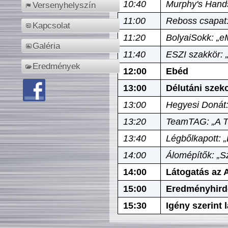
10:40
Murphy's Hands
Versenyhelyszín
11:00
Reboss csapat:
Kapcsolat
11:20
BolyaiSokk: „e
Galéria
11:40
ESZI szakkör: 
Eredmények
12:00
Ebéd
13:00
Délutáni szek
13:00
Hegyesi Donát:
13:20
TeamTAG: „A Tó
13:40
Légbőlkapott: 
14:00
Álomépítők: „Sz
14:00
Látogatás az A
15:00
Eredményhird
15:30
Igény szerint