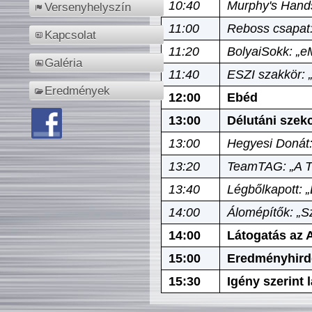
10:40
Murphy's Hands
Versenyhelyszín
11:00
Reboss csapat:
Kapcsolat
11:20
BolyaiSokk: „e
Galéria
11:40
ESZI szakkör: 
Eredmények
12:00
Ebéd
13:00
Délutáni szek
13:00
Hegyesi Donát:
13:20
TeamTAG: „A Tó
13:40
Légbőlkapott: 
14:00
Álomépítők: „Sz
14:00
Látogatás az A
15:00
Eredményhird
15:30
Igény szerint