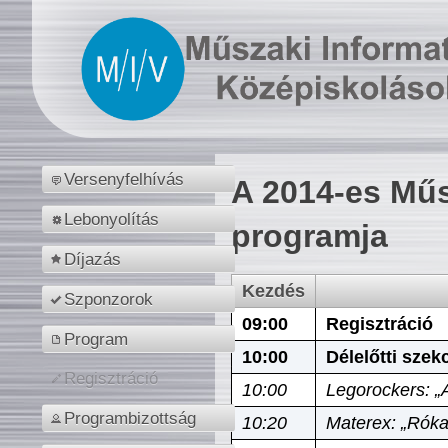
Versenyfelhívás
A 2014-es Műs
Lebonyolítás
programja
Díjazás
Kezdés
Szponzorok
09:00
Regisztráció
Program
10:00
Délelőtti szek
Regisztráció
10:00
Legorockers: „
Programbizottság
10:20
Materex: „Róka