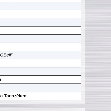
GBell”
a
ika Tanszéken