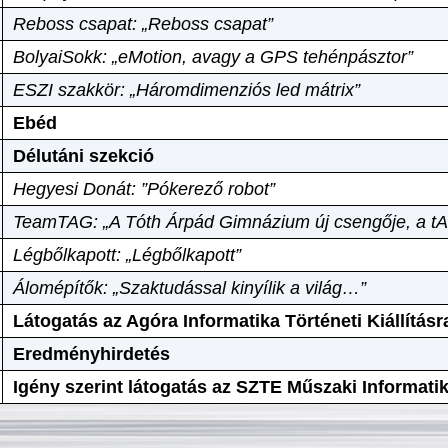
Reboss csapat: „Reboss csapat”
BolyaiSokk: „eMotion, avagy a GPS tehénpásztor”
ESZI szakkör: „Háromdimenziós led mátrix”
Ebéd
Délutáni szekció
Hegyesi Donát: ”Pókerező robot”
TeamTAG: „A Tóth Árpád Gimnázium új csengője, a tA
Légbőlkapott: „Légbőlkapott”
Álomépítők: „Szaktudással kinyílik a világ…”
Látogatás az Agóra Informatika Történeti Kiállításr
Eredményhirdetés
Igény szerint látogatás az SZTE Műszaki Informat