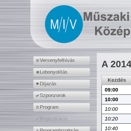
Versenyfelhívás
A 2014
Lebonyolítás
Kezdés
Díjazás
09:00
Szponzorok
10:00
Program
10:00
10:20
Regisztráció
10:40
Programbizottság