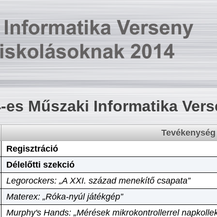
-es Műszaki Informatika Ver
Tevékenység
Regisztráció
Délelőtti szekció
Legorockers: „A XXI. század menekítő csapata”
Materex: „Róka-nyúl játékgép”
Murphy's Hands: „Mérések mikrokontrollerrel napkollek