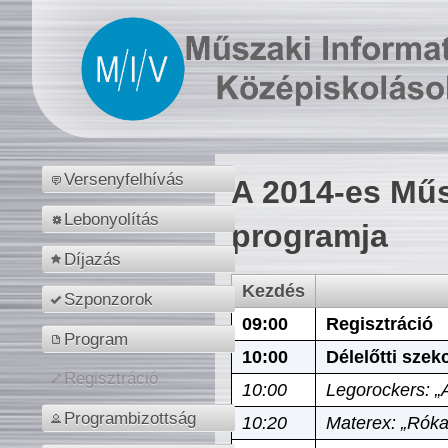
Versenyfelhívás
A 2014-es Műs
Lebonyolítás
programja
Díjazás
Kezdés
Szponzorok
09:00
Regisztráció
Program
10:00
Délelőtti szek
Regisztráció
10:00
Legorockers: „
Programbizottság
10:20
Materex: „Róka