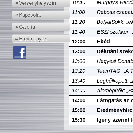
10:40
Murphy's Hands
Versenyhelyszín
11:00
Reboss csapat:
Kapcsolat
11:20
BolyaiSokk: „e
Galéria
11:40
ESZI szakkör: 
Eredmények
12:00
Ebéd
13:00
Délutáni szek
13:00
Hegyesi Donát:
13:20
TeamTAG: „A Tó
13:40
Légbőlkapott: 
14:00
Álomépítők: „Sz
14:00
Látogatás az A
15:00
Eredményhird
15:30
Igény szerint