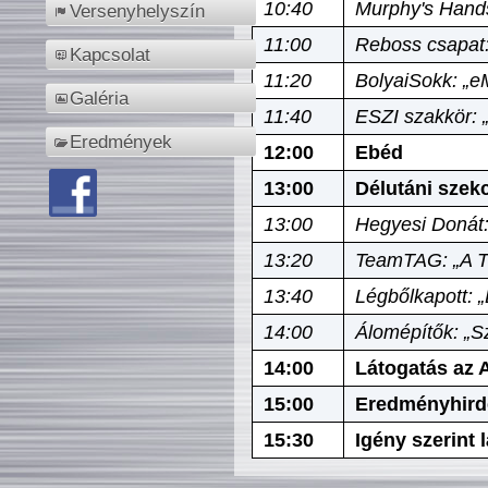
10:40
Murphy's Hands
Versenyhelyszín
11:00
Reboss csapat:
Kapcsolat
11:20
BolyaiSokk: „e
Galéria
11:40
ESZI szakkör: 
Eredmények
12:00
Ebéd
13:00
Délutáni szek
13:00
Hegyesi Donát:
13:20
TeamTAG: „A Tó
13:40
Légbőlkapott: 
14:00
Álomépítők: „Sz
14:00
Látogatás az A
15:00
Eredményhird
15:30
Igény szerint