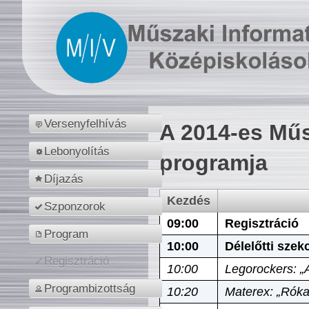
Versenyfelhívás
A 2014-es Műs
Lebonyolítás
programja
Díjazás
Kezdés
Szponzorok
09:00
Regisztráció
Program
10:00
Délelőtti szek
Regisztráció
10:00
Legorockers: „
Programbizottság
10:20
Materex: „Róka