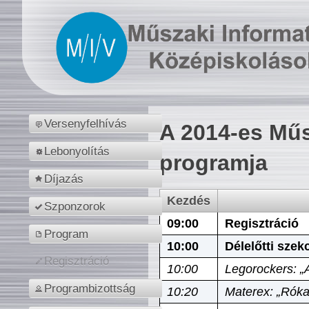
Versenyfelhívás
A 2014-es Műs
Lebonyolítás
programja
Díjazás
Kezdés
Szponzorok
09:00
Regisztráció
Program
10:00
Délelőtti szek
Regisztráció
10:00
Legorockers: „
Programbizottság
10:20
Materex: „Róka