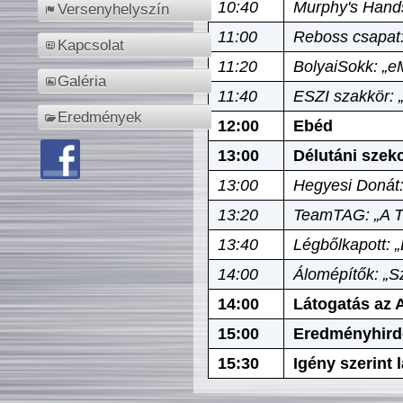
10:40
Murphy's Hands
Versenyhelyszín
11:00
Reboss csapat:
Kapcsolat
11:20
BolyaiSokk: „e
Galéria
11:40
ESZI szakkör: 
Eredmények
12:00
Ebéd
13:00
Délutáni szek
13:00
Hegyesi Donát:
13:20
TeamTAG: „A Tó
13:40
Légbőlkapott: 
14:00
Álomépítők: „Sz
14:00
Látogatás az A
15:00
Eredményhird
15:30
Igény szerint